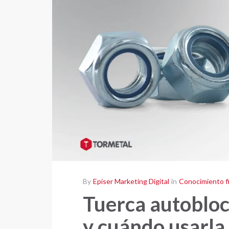
By
Episer Marketing Digital
in
Conocimiento fi
Tuerca autobloc
y cuándo usarla