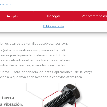
 services
la DIN 6927, además de la arandela grafilada, lleva el bloqueo
toblocantes muy utilizadas.
Aceptar
Denegar
Ver preferencia
modelo de tuerca
Política de cookies
demos usar estos tornillos autoblocantes son:
 (vehículos, motores, maquinaria industrial)
y no se puede permitir un desenroscado total.
 arandela adicional u otras fijaciones auxiliares.
ambientes exigentes, en modelos sin plástico.
uerca u otra dependerá de estas aplicaciones, de la carga
ación a la que vaya a ser sometida la conexión atornillada.