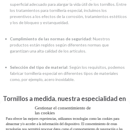
superficial adecuado para alargar la vida útil de los tornillos. Entre
los tratamientos para tornilleria especial, incluímos los
preventivos a los efectos de la corrosión, tratamientos estéticos
y los de bloqueo y estanqueidad.
Cumplimiento de las normas de seguridad
: Nuestros
productos están regidos según diferentes normas que
garantizan una alta calidad de los artículos.
Selección del tipo de material
: Según los requisitos, podemos
fabricar tornillería especial en diferentes tipos de materiales
como, por ejemplo, acero inoxidable.
Tornillos a medida, nuestra especialidad en
Tormetal
Gestionar el consentimiento de
las cookies
¿Eres fabricante de primeros equipos con necesidad de piezas a
Para ofrecer las mejores experiencias, utilizamos tecnologías como las cookies para
almacenar y/o acceder a la información del dispositivo. El consentimiento de estas
medida? En Tormetal sabemos que nuestros clientes no siempre
tecnologías nos permitirá procesar datos como el comportamiento de navegación o las