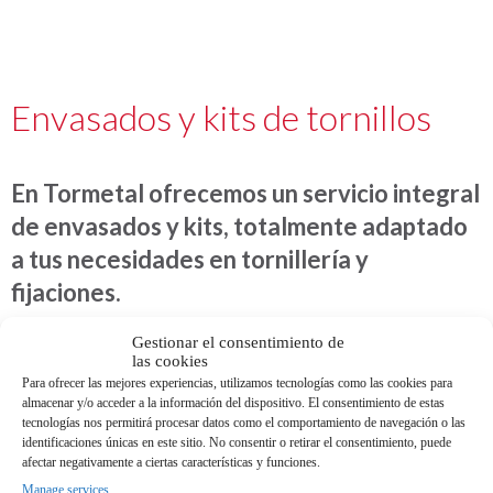
Envasados y kits de tornillos
En Tormetal ofrecemos un servicio integral
de envasados y kits, totalmente adaptado
a tus necesidades en tornillería y
fijaciones.
Gestionar el consentimiento de
las cookies
Para ofrecer las mejores experiencias, utilizamos tecnologías como las cookies para
almacenar y/o acceder a la información del dispositivo. El consentimiento de estas
Uno de los aspectos en los que se gana eficiencia en la gestión de
tecnologías nos permitirá procesar datos como el comportamiento de navegación o las
las fijaciones es mediante la adaptación de los envases y la
identificaciones únicas en este sitio. No consentir o retirar el consentimiento, puede
confección de conjuntos de producto
KITS
.
afectar negativamente a ciertas características y funciones.
Manage services