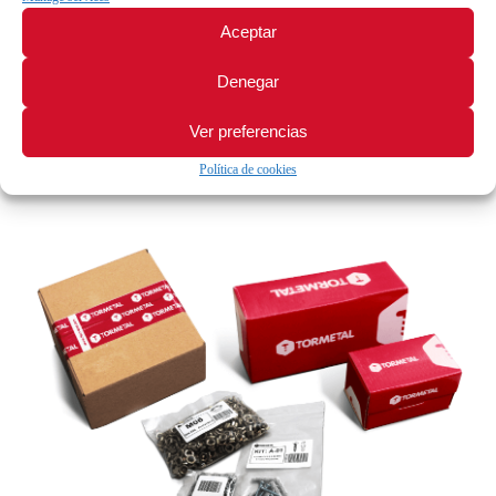
En
TORMETAL
ofrecemos soluciones personalizadas de packaging
tales como unidades específicas por envase, envases customizados
Aceptar
y etiquetado según requerimientos del cliente, entre otras.
Denegar
Asimismo podemos configurar KITS de productos que consisten en
agrupaciones de varias referencias en un único envase. En estos
Ver preferencias
casos podemos tratar estos conjuntos de productos distintos como
KITS , lo cual implica tratarlos como productos únicos e indivisibles,
Política de cookies
con todas las ventajas logísticas de gestión para el cliente.