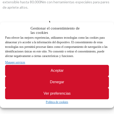
extensible hasta 80.000Nm con herramientas especiales para pares
de apriete altos.
Gestionar el consentimiento de
las cookies
Para ofrecer las mejores experiencias, utilizamos tecnologías como las cookies para
almacenar y/o acceder a la información del dispositivo. El consentimiento de estas
tecnologías nos permitirá procesar datos como el comportamiento de navegación o las
identificaciones únicas en este sitio. No consentir o retirar el consentimiento, puede
afectar negativamente a ciertas características y funciones.
Manage services
Aceptar
Denegar
Ventajas de un apriete controlado
Precisión
en el montaje.
Ver preferencias
Incremento de la
productividad
Política de cookies
Mayor
calidad
del producto final.