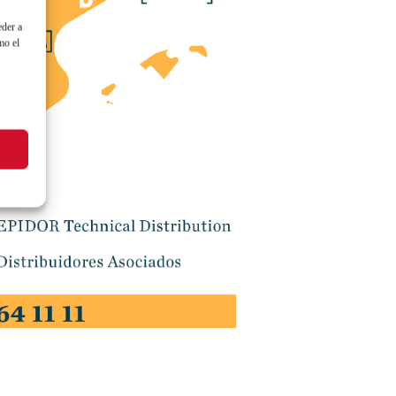
eder a
mo el
s