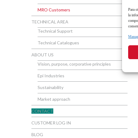
MRO Customers
Para o
la inf
compor
TECHNICAL AREA
consen
Technical Support
Manage
Technical Catalogues
ABOUT US
Vision, purpose, corporative principles
Epi Industries
Sustainability
Market approach
CONTACT
CUSTOMER LOG IN
BLOG