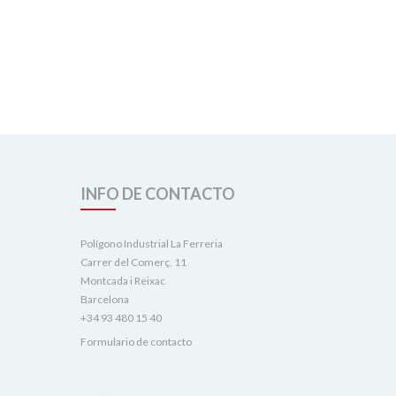
INFO DE CONTACTO
Polígono Industrial La Ferreria
Carrer del Comerç, 11
Montcada i Reixac
Barcelona
+34 93 480 15 40
Formulario de contacto